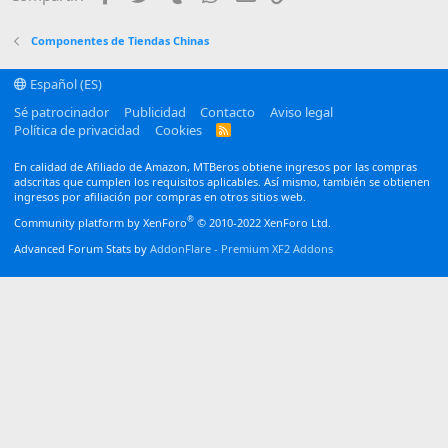
26
Trebuchet MS
Verdana
Componentes de Tiendas Chinas
Español (ES)
Sé patrocinador
Publicidad
Contacto
Aviso legal
Política de privacidad
Cookies
R
S
S
En calidad de Afiliado de Amazon, MTBeros obtiene ingresos por las compras
adscritas que cumplen los requisitos aplicables. Así mismo, también se obtienen
ingresos por afiliación por compras en otros sitios web.
®
Community platform by XenForo
© 2010-2022 XenForo Ltd.
Advanced Forum Stats by
AddonFlare - Premium XF2 Addons