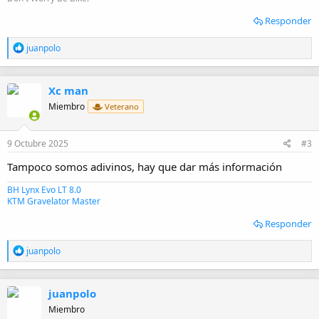
Responder
R
juanpolo
e
a
c
Xc man
c
i
Miembro
Veterano
o
n
e
9 Octubre 2025
#3
s
:
Tampoco somos adivinos, hay que dar más información
BH Lynx Evo LT 8.0
KTM Gravelator Master
Responder
R
juanpolo
e
a
c
juanpolo
c
i
Miembro
o