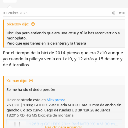
9 Octubre 2025
#10
bikersoy dijo:
Disculpa pero entiendo que era una 2x10 y tú la has reconvertido a
monoplato.
Pero que ejes tienes en la delantera y la trasera
Por el tiempo de la bici de 2014 pienso que era 2x10 aunque
yo cuando la pille ya venía en 1x10, y 12 atrás y 15 delante y
de 6 tornillos
Xc man dijo:
Se me ha ido el dedo perdón
He encontrado esto en
Aliexpress
:
760,33€ | 1268g GOLDIX 29er rueda MTB XC AM 30mm de ancho sin
gancho 6 disco curvo juego de ruedas UD 3K 12K 28 agujeros
TB2015 XD HG MS bicicleta de montaña
1268 g GOLDIX 29er Rad MTB XC AM 30 mm breit Hakenloser 6-Biegung-Scheiben-Boost-Laufradsatz UD 3K 12K 28 Löcher TB2015 XD HG MS Mountainbike - AliExpress 18
Haz clic para expandir...