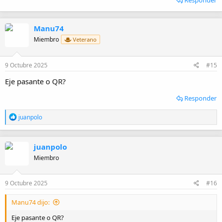
Responder
Manu74
Miembro
Veterano
9 Octubre 2025
#15
Eje pasante o QR?
Responder
R
juanpolo
e
a
c
juanpolo
c
i
Miembro
o
n
e
9 Octubre 2025
#16
s
:
Manu74 dijo:
Eje pasante o QR?