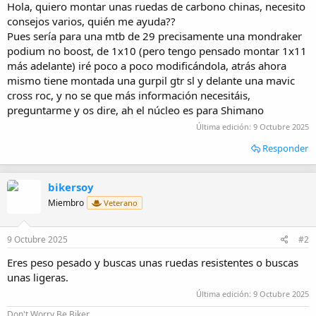
Hola, quiero montar unas ruedas de carbono chinas, necesito
i
consejos varios, quién me ayuda??
o
Pues sería para una mtb de 29 precisamente una mondraker
podium no boost, de 1x10 (pero tengo pensado montar 1x11
más adelante) iré poco a poco modificándola, atrás ahora
mismo tiene montada una gurpil gtr sl y delante una mavic
cross roc, y no se que más información necesitáis,
preguntarme y os dire, ah el núcleo es para Shimano
Última edición:
9 Octubre 2025
Responder
bikersoy
Miembro
Veterano
9 Octubre 2025
#2
Eres peso pesado y buscas unas ruedas resistentes o buscas
unas ligeras.
Última edición:
9 Octubre 2025
Don't Worry Be Biker