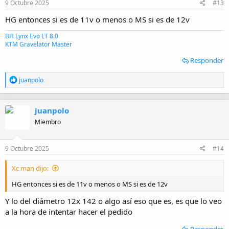
9 Octubre 2025
#13
HG entonces si es de 11v o menos o MS si es de 12v
BH Lynx Evo LT 8.0
KTM Gravelator Master
Responder
R
juanpolo
e
a
c
juanpolo
c
i
Miembro
o
n
e
9 Octubre 2025
#14
s
:
Xc man dijo:
HG entonces si es de 11v o menos o MS si es de 12v
Y lo del diámetro 12x 142 o algo así eso que es, es que lo veo
a la hora de intentar hacer el pedido