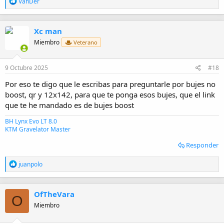
R
VanDer
e
a
c
Xc man
c
i
Miembro
Veterano
o
n
e
9 Octubre 2025
#18
s
:
Por eso te digo que le escribas para preguntarle por bujes no
boost, qr y 12x142, para que te ponga esos bujes, que el link
que te he mandado es de bujes boost
BH Lynx Evo LT 8.0
KTM Gravelator Master
Responder
R
juanpolo
e
a
c
OfTheVara
c
O
i
Miembro
o
n