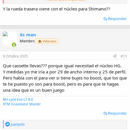
Smarter Shopping, Better Living! Aliexpress.com
a.aliexpress.com
Y la rueda trasera viene con el núcleo para Shimano??
Responder
Xc man
Miembro
Veterano
9 Octubre 2025
#11
Que cassette llevas??? porque igual necesitad el núcleo HG.
Y medidas yo me iría a por 29 de ancho interno y 25 de perfil.
Pero habla con el para ver si tiene bujes no boost, que los que
te he puesto yo son para boost, pero es para que te hagas
una idea que es un buen juego
BH Lynx Evo LT 8.0
KTM Gravelator Master
Responder
R
juanpolo
e