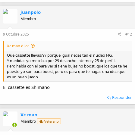
a
c
juanpolo
c
i
Miembro
o
n
e
9 Octubre 2025
#12
s
:
Xc man dijo:
Que cassette llevas??? porque igual necesitad el núcleo HG.
Y medidas yo me iría a por 29 de ancho interno y 25 de perfil.
Pero habla con el para ver si tiene bujes no boost, que los que te he
puesto yo son para boost, pero es para que te hagas una idea que
es un buen juego
El cassette es Shimano
Responder
Xc man
Miembro
Veterano