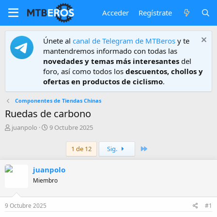
Acceder
Regístrate
Únete al
canal de Telegram de MTBeros
y te
mantendremos informado con todas las
novedades y temas más interesantes
del
foro, así como todos los
descuentos, chollos y
ofertas en productos de ciclismo
.
Componentes de Tiendas Chinas
Ruedas de carbono
A
F
juanpolo
9 Octubre 2025
u
e
t
c
Último
1 de 12
Sig.
o
h
r
a
juanpolo
d
e
Miembro
i
n
i
9 Octubre 2025
#1
c