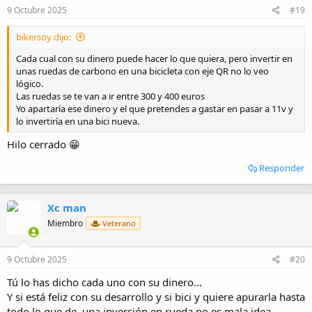
e
9 Octubre 2025
#19
s
:
bikersoy dijo:
Cada cual con su dinero puede hacer lo que quiera, pero invertir en
unas ruedas de carbono en una bicicleta con eje QR no lo veo
lógico.
Las ruedas se te van a ir entre 300 y 400 euros
Yo apartaría ese dinero y el que pretendes a gastar en pasar a 11v y
lo invertiría en una bici nueva.
Hilo cerrado 😁
Responder
Xc man
Miembro
Veterano
9 Octubre 2025
#20
Tú lo has dicho cada uno con su dinero...
Y si está feliz con su desarrollo y si bici y quiere apurarla hasta
todo lo que de, una inversión en rueda no es mala idea.