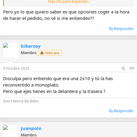
Haz clic para expandir...
Smarter Shopping, Better Living! Aliexpress.com
a.aliexpress.com
Pero yo lo que quiero saber es que opciones coger a la hora
de hacer el pedido, no sé si me entiendes??
Responder
bikersoy
Miembro
Veterano
9 Octubre 2025
#9
Disculpa pero entiendo que era una 2x10 y tú la has
reconvertido a monoplato.
Pero que ejes tienes en la delantera y la trasera ?
Don't Worry Be Biker
Responder
juanpolo
Miembro