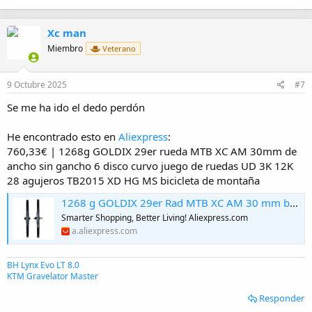
Xc man
Miembro
Veterano
9 Octubre 2025
#7
Se me ha ido el dedo perdón
He encontrado esto en
Aliexpress
:
760,33€ | 1268g GOLDIX 29er rueda MTB XC AM 30mm de
ancho sin gancho 6 disco curvo juego de ruedas UD 3K 12K
28 agujeros TB2015 XD HG MS bicicleta de montaña
1268 g GOLDIX 29er Rad MTB XC AM 30 mm breit Hakenloser 6-Biegung-Scheiben-Boost-Laufradsatz UD 3K 12K 28 Löcher TB2015 XD HG MS Mountainbike - AliExpress 18
Smarter Shopping, Better Living! Aliexpress.com
a.aliexpress.com
BH Lynx Evo LT 8.0
KTM Gravelator Master
Responder