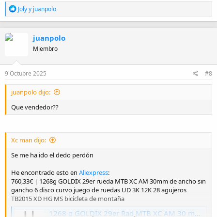
R
Joly
y
juanpolo
e
a
c
juanpolo
c
i
Miembro
o
n
e
9 Octubre 2025
#8
s
:
juanpolo dijo:
Que vendedor??
Xc man dijo:
Se me ha ido el dedo perdón
He encontrado esto en
Aliexpress
:
760,33€ | 1268g GOLDIX 29er rueda MTB XC AM 30mm de ancho sin
gancho 6 disco curvo juego de ruedas UD 3K 12K 28 agujeros
TB2015 XD HG MS bicicleta de montaña
1268 g GOLDIX 29er Rad MTB XC AM 30 mm breit Hakenloser 6-Biegung-Scheiben-Boost-Laufradsatz UD 3K 12K 28 Löcher TB2015 XD HG MS Mountainbike - AliExpress 18