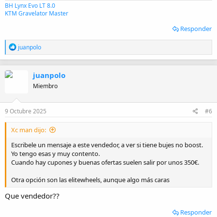
BH Lynx Evo LT 8.0
KTM Gravelator Master
Responder
R
juanpolo
e
a
c
juanpolo
c
i
Miembro
o
n
e
9 Octubre 2025
#6
s
:
Xc man dijo:
Escribele un mensaje a este vendedor, a ver si tiene bujes no boost.
Yo tengo esas y muy contento.
Cuando hay cupones y buenas ofertas suelen salir por unos 350€.
Otra opción son las elitewheels, aunque algo más caras
Que vendedor??
Responder