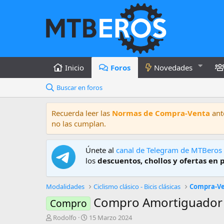
Inicio
Foros
Novedades
Buscar en foros
Recuerda leer las
Normas de Compra-Venta
ante
no las cumplan.
Únete al
canal de Telegram de MTBeros
los
descuentos, chollos y ofertas en 
Modalidades
Ciclismo clásico - Bicis clásicas
Compra-Ve
Compro Amortiguador 
Compro
A
F
Rodolfo
15 Marzo 2024