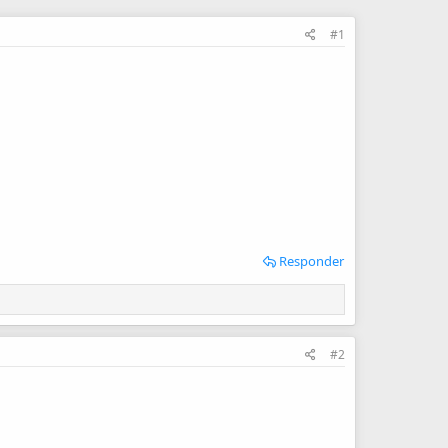
#1
Responder
#2