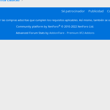
nta Clásicas
Sé patrocinador
Publicidad
C
las compras adscritas que cumplen los requisitos aplicables. Así mismo, también se o
®
Community platform by XenForo
© 2010-2022 XenForo Ltd.
Advanced Forum Stats by
AddonFlare - Premium XF2 Addons