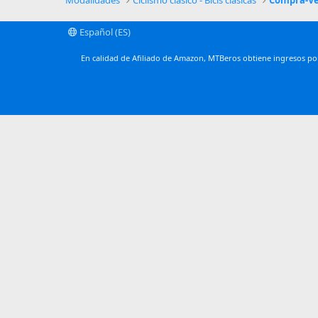
Modalidades
Ciclismo clásico - Bicis clásicas
Compra-Ve
Español (ES)
En calidad de Afiliado de Amazon, MTBeros obtiene ingresos por 