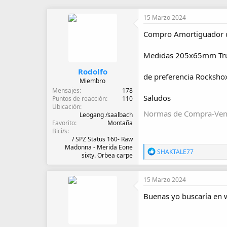
u
e
t
c
15 Marzo 2024
o
h
r
a
Compro Amortiguador d
d
e
Medidas 205x65mm Tr
i
n
Rodolfo
i
de preferencia Rockshox
Miembro
c
Mensajes
178
i
Saludos
Puntos de reacción
110
o
Ubicación
Normas de Compra-Ven
Leogang /saalbach
Favorito
Montaña
Bici/s
/ SPZ Status 160- Raw
Madonna - Merida Eone
R
SHAKTALE77
sixty. Orbea carpe
e
a
c
15 Marzo 2024
c
i
Buenas yo buscaría en w
o
n
e
s