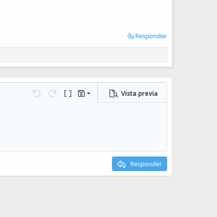
Responder
Vista previa
Guardar borrador
iones…
Deshacer
Rehacer
Cambiar a código BB
Borradores
Eliminar borrador
Responder