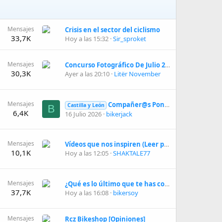
Mensajes
Crisis en el sector del ciclismo
33,7K
Hoy a las 15:32
Sir_sproket
Mensajes
Concurso Fotográfico De Julio 2026 ( FIGURAS ) [ VOTACIÓN ]
30,3K
Ayer a las 20:10
Litër November
Mensajes
Compañer@s Ponferrada/ Toral de los Vados
Castilla y León
B
6,4K
16 Julio 2026
bikerjack
Mensajes
Vídeos que nos inspiren (Leer primer post)
10,1K
Hoy a las 12:05
SHAKTALE77
Mensajes
¿Qué es lo último que te has comprado?
37,7K
Hoy a las 16:08
bikersoy
Mensajes
Rcz Bikeshop [Opiniones]