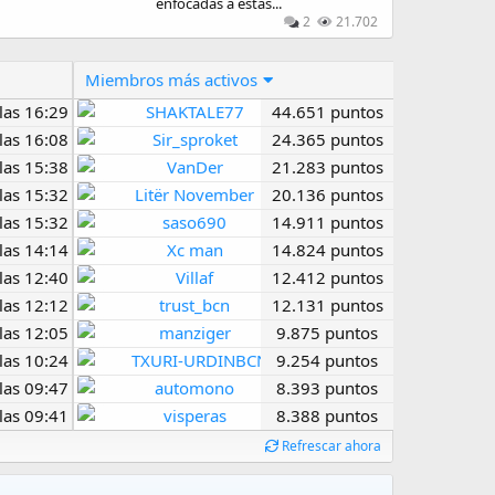
enfocadas a estas...
2
21.702
Miembros más activos
las 16:29
SHAKTALE77
44.651
las 16:08
Sir_sproket
24.365
las 15:38
VanDer
21.283
las 15:32
Litër November
20.136
las 15:32
saso690
14.911
las 14:14
Xc man
14.824
las 12:40
Villaf
12.412
las 12:12
trust_bcn
12.131
las 12:05
manziger
9.875
las 10:24
TXURI-URDINBCN
9.254
las 09:47
automono
8.393
las 09:41
visperas
8.388
Refrescar ahora