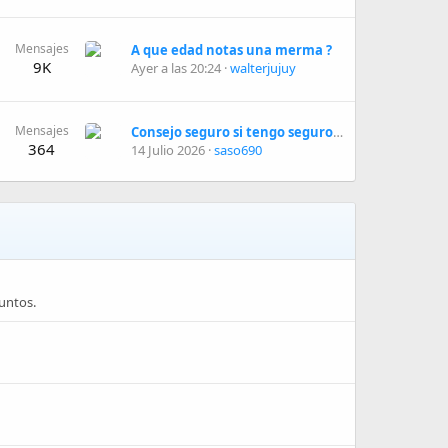
Mensajes
A que edad notas una merma ?
9K
Ayer a las 20:24
walterjujuy
Mensajes
Consejo seguro si tengo seguro medico privado.
364
14 Julio 2026
saso690
juntos.