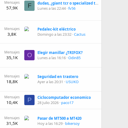
Mensajes
dudas, ¿giant tcr o specialized tamrac?
F
57,9K
Lunes a las 22:44
fv56
Mensajes
Pedalec-kit eléctrico
3,8K
Domingo a las 23:32
Cactus
Mensajes
Elegir manillar ¿TRIFOX?
O
35,1K
Lunes a las 16:16
Odin85
Mensajes
Seguridad en trastero
18,8K
Ayer a las 20:31
USUKO
Mensajes
Ciclocomputador economico
P
10,4K
28 Julio 2026
paco17
Mensajes
Pasar de MT500 a MT420
31,5K
Hoy a las 16:29
bikersoy