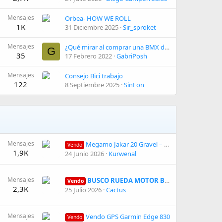
Mensajes
Orbea- HOW WE ROLL
1K
31 Diciembre 2025
Sir_sproket
Mensajes
¿Qué mirar al comprar una BMX de segunda mano?
G
35
17 Febrero 2022
GabriPosh
Mensajes
Consejo Bici trabajo
122
8 Septiembre 2025
SinFon
Mensajes
Megamo Jakar 20 Gravel – Talla M (2022)
Vendo
1,9K
24 Junio 2026
Kurwenal
Mensajes
BUSCO RUEDA MOTOR BUJE 27'5
Vendo
2,3K
25 Julio 2026
Cactus
Mensajes
Vendo GPS Garmin Edge 830
Vendo