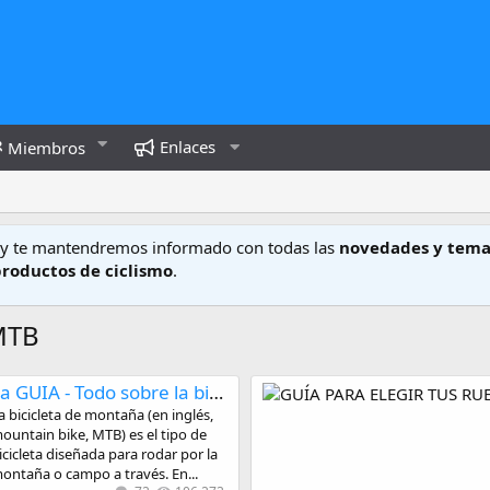
Enlaces
Miembros
y te mantendremos informado con todas las
novedades y tema
productos de ciclismo
.
 MTB
La GUIA - Todo sobre la bicicleta de montaña
a bicicleta de montaña (en inglés,
ountain bike, MTB) es el tipo de
icicleta diseñada para rodar por la
ontaña o campo a través. En...