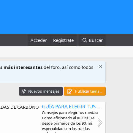
Acceder
Regístrate
Buscar
s más interesantes
del foro, así como todos
Nuevos mensajes
Publicar tema…
GUÍA PARA ELEGIR TUS RUEDAS DE CARBONO
Consejos para elegir tus ruedas:
Como aficionado al XCO/XCM
desde primeros de los 90, mi
especialidad son las ruedas