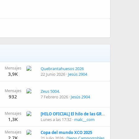
Mensajes
Quebrantahuesos 2026
3,9K
22 Junio 2026
Jesús 2904
Mensajes
Zeus 5004.
932
7 Febrero 2026
Jesús 2904
Mensajes
[HILO OFICIAL] El hilo de las GRAVEL (Con o sin camisa de cuadros)
1,3K
Lunes a las 17:32
malc__com
Mensajes
Copa del mundo XCO 2025
2,7K
21 Julio 2026
Diego Camporrobles