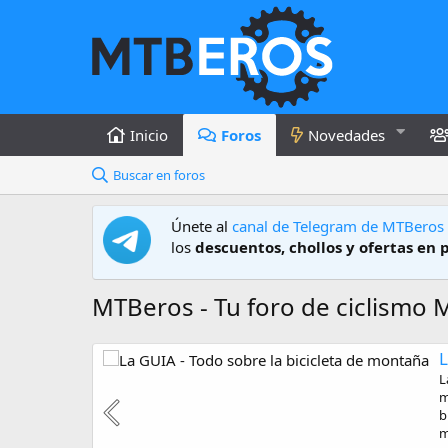
Inicio
Foros
Novedades
Buscar en foros
Únete al
canal de Telegram de MTBeros
los
descuentos, chollos y ofertas en 
MTBeros - Tu foro de ciclismo
GUÍA PARA ELEGIR TUS RUEDAS DE CARBONO
us ruedas:
L
XCO/XCM
m
90, mi
b
uedas
m