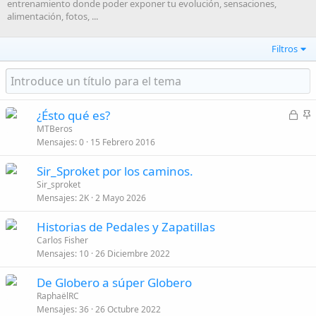
entrenamiento donde poder exponer tu evolución, sensaciones,
alimentación, fotos, ...
Filtros
C
¿Ésto qué es?
e
n
MTBeros
Mensajes
0
15 Febrero 2016
r
c
r
l
Sir_Sproket por los caminos.
a
a
Sir_sproket
d
d
Mensajes
2K
2 Mayo 2026
o
o
Historias de Pedales y Zapatillas
Carlos Fisher
Mensajes
10
26 Diciembre 2022
De Globero a súper Globero
RaphaëlRC
Mensajes
36
26 Octubre 2022