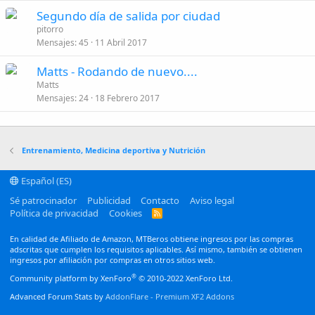
Segundo día de salida por ciudad
pitorro
Mensajes
45
11 Abril 2017
Matts - Rodando de nuevo....
Matts
Mensajes
24
18 Febrero 2017
Entrenamiento, Medicina deportiva y Nutrición
Español (ES)
Sé patrocinador
Publicidad
Contacto
Aviso legal
Política de privacidad
Cookies
R
S
S
En calidad de Afiliado de Amazon, MTBeros obtiene ingresos por las compras
adscritas que cumplen los requisitos aplicables. Así mismo, también se obtienen
ingresos por afiliación por compras en otros sitios web.
®
Community platform by XenForo
© 2010-2022 XenForo Ltd.
Advanced Forum Stats by
AddonFlare - Premium XF2 Addons