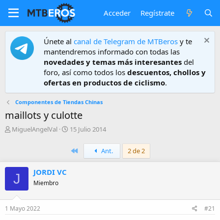
Acceder
Regístrate
Únete al
canal de Telegram de MTBeros
y te
mantendremos informado con todas las
novedades y temas más interesantes
del
foro, así como todos los
descuentos, chollos y
ofertas en productos de ciclismo
.
Componentes de Tiendas Chinas
maillots y culotte
A
F
MiguelAngelVal
15 Julio 2014
u
e
t
c
Primero
Ant.
2 de 2
o
h
r
a
JORDI VC
d
J
e
Miembro
i
n
i
1 Mayo 2022
#21
c