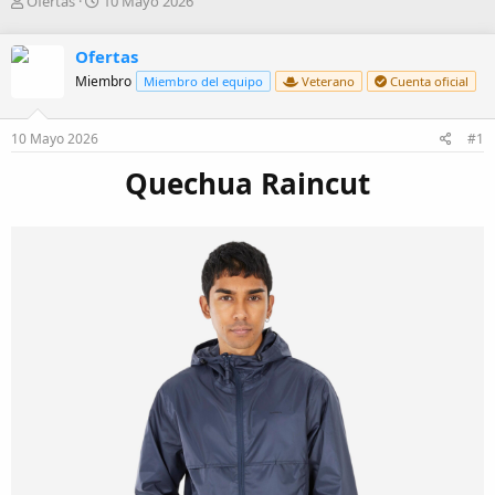
A
F
Ofertas
10 Mayo 2026
u
e
t
c
Ofertas
o
h
r
a
Miembro
Miembro del equipo
Veterano
Cuenta oficial
d
e
10 Mayo 2026
#1
i
n
Quechua Raincut
i
c
i
o